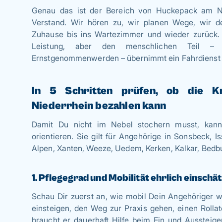
Genau das ist der Bereich von Huckepack am Ni
Verstand. Wir hören zu, wir planen Wege, wir de
Zuhause bis ins Wartezimmer und wieder zurück.
Leistung, aber den menschlichen Teil –
Ernstgenommenwerden – übernimmt ein Fahrdienst 
In 5 Schritten prüfen, ob die K
Niederrhein bezahlen kann
Damit Du nicht im Nebel stochern musst, kanns
orientieren. Sie gilt für Angehörige in Sonsbeck, I
Alpen, Xanten, Weeze, Uedem, Kerken, Kalkar, Bed
1. Pflegegrad und Mobilität ehrlich einschä
Schau Dir zuerst an, wie mobil Dein Angehöriger wir
einsteigen, den Weg zur Praxis gehen, einen Rolla
braucht er dauerhaft Hilfe beim Ein und Aussteige