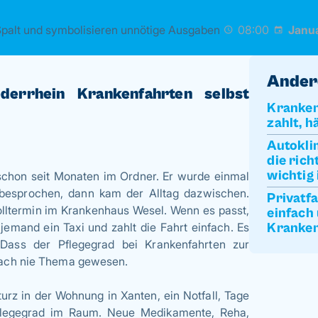
08:00
Janua
Ander
errhein Krankenfahrten selbst
Kranken
zahlt, h
Autokli
die rich
wichtig 
 schon seit Monaten im Ordner. Er wurde einmal
e besprochen, dann kam der Alltag dazwischen.
Privatfa
rolltermin im Krankenhaus Wesel. Wenn es passt,
einfach
jemand ein Taxi und zahlt die Fahrt einfach. Es
Kranken
 Dass der Pflegegrad bei Krankenfahrten zur
nfach nie Thema gewesen.
urz in der Wohnung in Xanten, ein Notfall, Tage
Pflegegrad im Raum. Neue Medikamente, Reha,