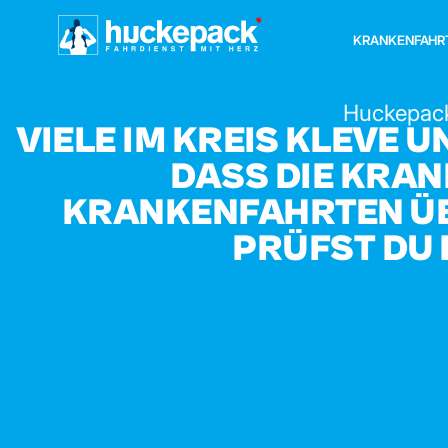
KRANKENFAHR
Huckepac
VIELE IM KREIS KLEVE 
DASS DIE KRA
KRANKENFAHRTEN Ü
PRÜFST DU 